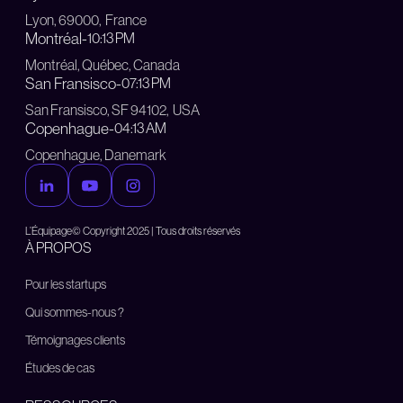
Lyon, 69000, France
Montréal
-
10:13 PM
Montréal, Québec, Canada
San Fransisco
-
07:13 PM
San Fransisco, SF 94102, USA
Copenhague
-
04:13 AM
Copenhague, Danemark
L’Équipage© Copyright 2025 | Tous droits réservés
À PROPOS
Pour les startups
Qui sommes-nous ?
Témoignages clients
Études de cas