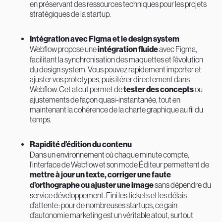
en préservant des ressources techniques pour les projets
stratégiques de la startup.
Intégration avec Figma et le design system
Webflow propose une
intégration fluide
avec Figma,
facilitant la synchronisation des maquettes et l’évolution
du design system. Vous pouvez rapidement importer et
ajuster vos prototypes, puis itérer directement dans
Webflow. Cet atout permet de
tester des concepts
ou
ajustements de façon quasi-instantanée, tout en
maintenant la cohérence de la charte graphique au fil du
temps.
Rapidité d’édition du contenu
Dans un environnement où chaque minute compte,
l’interface de Webflow et son mode Éditeur permettent de
mettre à jour un texte, corriger une faute
d’orthographe ou ajuster une image
sans dépendre du
service développement. Fini les tickets et les délais
d’attente : pour de nombreuses startups, ce gain
d’autonomie marketing est un véritable atout, surtout