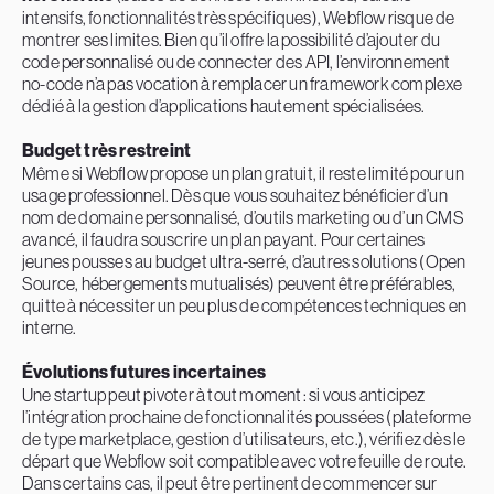
intensifs, fonctionnalités très spécifiques), Webflow risque de
montrer ses limites. Bien qu’il offre la possibilité d’ajouter du
code personnalisé ou de connecter des API, l’environnement
no-code n’a pas vocation à remplacer un framework complexe
dédié à la gestion d’applications hautement spécialisées.
Budget très restreint
Même si Webflow propose un plan gratuit, il reste limité pour un
usage professionnel. Dès que vous souhaitez bénéficier d’un
nom de domaine personnalisé, d’outils marketing ou d’un CMS
avancé, il faudra souscrire un plan payant. Pour certaines
jeunes pousses au budget ultra-serré, d’autres solutions (Open
Source, hébergements mutualisés) peuvent être préférables,
quitte à nécessiter un peu plus de compétences techniques en
interne.
Évolutions futures incertaines
Une startup peut pivoter à tout moment : si vous anticipez
l’intégration prochaine de fonctionnalités poussées (plateforme
de type marketplace, gestion d’utilisateurs, etc.), vérifiez dès le
départ que Webflow soit compatible avec votre feuille de route.
Dans certains cas, il peut être pertinent de commencer sur