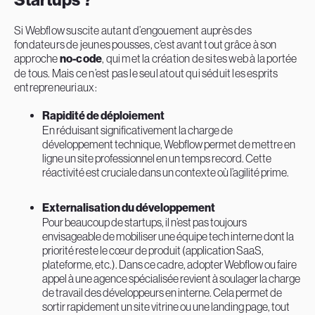
Startups ?
Si Webflow suscite autant d’engouement auprès des
fondateurs de jeunes pousses, c’est avant tout grâce à son
approche
no-code
, qui met la création de sites web à la portée
de tous. Mais ce n’est pas le seul atout qui séduit les esprits
entrepreneuriaux :
Rapidité de déploiement
En réduisant significativement la charge de
développement technique, Webflow permet de mettre en
ligne un site professionnel en un temps record. Cette
réactivité est cruciale dans un contexte où l’agilité prime.
Externalisation du développement
Pour beaucoup de startups, il n’est pas toujours
envisageable de mobiliser une équipe tech interne dont la
priorité reste le cœur de produit (application SaaS,
plateforme, etc.). Dans ce cadre, adopter Webflow ou faire
appel à une agence spécialisée revient à soulager la charge
de travail des développeurs en interne. Cela permet de
sortir rapidement un site vitrine ou une landing page, tout