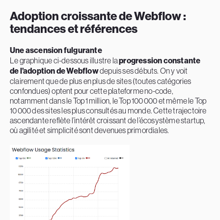
Adoption croissante de Webflow :
tendances et références
Une ascension fulgurante
Le graphique ci-dessous illustre la
progression constante
de l’adoption de Webflow
depuis ses débuts. On y voit
clairement que de plus en plus de sites (toutes catégories
confondues) optent pour cette plateforme no-code,
notamment dans le Top 1 million, le Top 100 000 et même le Top
10 000 des sites les plus consultés au monde. Cette trajectoire
ascendante reflète l’intérêt croissant de l’écosystème startup,
où agilité et simplicité sont devenues primordiales.