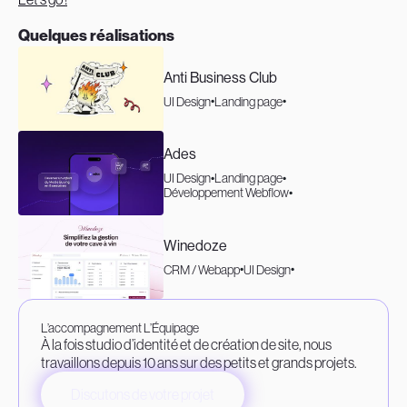
Quelques réalisations
Anti Business Club
UI Design
Landing page
Ades
UI Design
Landing page
Développement Webflow
Winedoze
CRM / Webapp
UI Design
L’accompagnement L’Équipage
À la fois studio d’identité et de création de site, nous
travaillons depuis 10 ans sur des petits et grands projets.
Discutons de votre projet