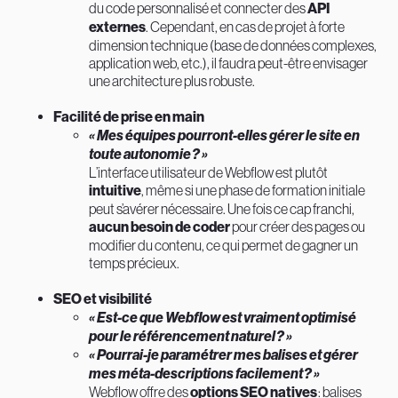
du code personnalisé et connecter des
API
externes
. Cependant, en cas de projet à forte
dimension technique (base de données complexes,
application web, etc.), il faudra peut-être envisager
une architecture plus robuste.
Facilité de prise en main
« Mes équipes pourront-elles gérer le site en
toute autonomie ? »
L’interface utilisateur de Webflow est plutôt
intuitive
, même si une phase de formation initiale
peut s’avérer nécessaire. Une fois ce cap franchi,
aucun besoin de coder
pour créer des pages ou
modifier du contenu, ce qui permet de gagner un
temps précieux.
SEO et visibilité
« Est-ce que Webflow est vraiment optimisé
pour le référencement naturel ? »
« Pourrai-je paramétrer mes balises et gérer
mes méta-descriptions facilement ? »
Webflow offre des
options SEO natives
: balises