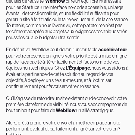
décisifs de réussite,
Webflow
offre un équilibre intéressant
pour les Startups : une interface no-code accessible, un large
éventail de fonctionnalités, et une flexibilité suffisante pour
gérer un site à fort trafic ou le faire évoluer au fil de la croissance.
Toutefois, comme nous l’avons vu, cette plateforme n’est pas
forcément adaptée aux projets aux exigences techniques très
poussées ou aux budgets ultra-serrés.
En définitive, Webflow peut devenir un véritable
accélérateur
pour votre présence en ligne si votre priorité est la mise en ligne
rapide, la capacité à itérer facilement et l’autonomie de vos
équipes non techniques. Chez
L’Équipage
, nous vous aidons à
évaluer la pertinence de cette solution au regard de vos
objectifs, à déployer un site sur-mesure, et à l’optimiser
continuellement pour favoriser votre croissance.
Qu’il s’agisse de refondre un site existant ou de concevoir votre
première plateforme de visibilité, nous vous accompagnons de
bout en bout pour faire de
Webflow
un allié stratégique.
Alors, prêt à prendre votre envol et à mettre en place un site
performant, évolutif et parfaitement aligné sur votre vision ?
Let’s go !