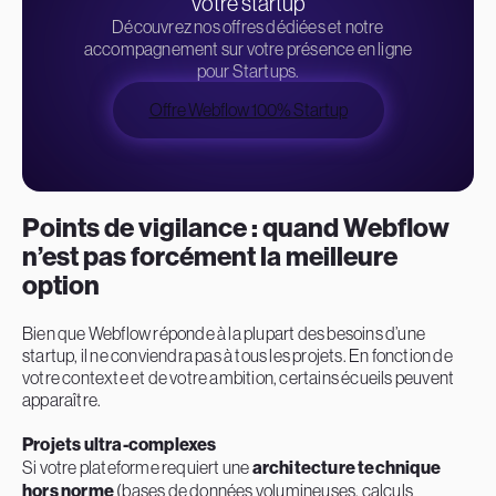
votre startup
Découvrez nos offres dédiées et notre
accompagnement sur votre présence en ligne
pour Startups.
Offre Webflow 100% Startup
Points de vigilance : quand Webflow
n’est pas forcément la meilleure
option
Bien que Webflow réponde à la plupart des besoins d’une
startup, il ne conviendra pas à tous les projets. En fonction de
votre contexte et de votre ambition, certains écueils peuvent
apparaître.
Projets ultra-complexes
Si votre plateforme requiert une
architecture technique
hors norme
(bases de données volumineuses, calculs