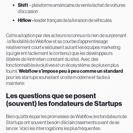
Shift
– plateforme américaine de vente/achat de voitures
d’occasion
Hiflow -
leader français de la livraison de véhicules.
Cette adoption par des acteurs reconnus n’a rien de surprenant
: la flexibilité de Webflow et sa courbe d’apprentissage
relativement courte séduisent autant les équipes marketing
(qui gèrent facilement le contenu) que les développeurs
(libérés de l’entretien constant du site). Avec des
fonctionnalités évolutives et un écosystème de plus en plus
fourni,
Webflow s’impose peu à peu comme un standard
pour les startups souhaitant un site moderne et facile à
maintenir.
Les questions que se posent
(souvent) les fondateurs de Startups
Bien qu’attirés par les promesses de Webflow, les fondateurs de
Startups ont souvent besoin d’éclaircissements avant de se
lancer. Voici les interrogations les plus fréquentes :