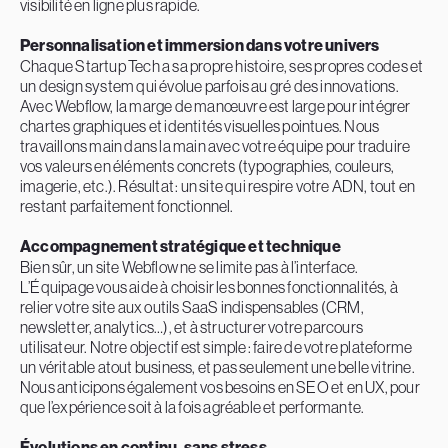
visibilité en ligne plus rapide.
Personnalisation et immersion dans votre univers
Chaque Startup Tech a sa propre histoire, ses propres codes et
un design system qui évolue parfois au gré des innovations.
Avec Webflow, la marge de manœuvre est large pour intégrer
chartes graphiques et identités visuelles pointues. Nous
travaillons main dans la main avec votre équipe pour traduire
vos valeurs en éléments concrets (typographies, couleurs,
imagerie, etc.). Résultat : un site qui respire votre ADN, tout en
restant parfaitement fonctionnel.
Accompagnement stratégique et technique
Bien sûr, un site Webflow ne se limite pas à l’interface.
L’Équipage vous aide à choisir les bonnes fonctionnalités, à
relier votre site aux outils SaaS indispensables (CRM,
newsletter, analytics…), et à structurer votre parcours
utilisateur. Notre objectif est simple : faire de votre plateforme
un véritable atout business, et pas seulement une belle vitrine.
Nous anticipons également vos besoins en SEO et en UX, pour
que l’expérience soit à la fois agréable et performante.
Évolutions en continu, sans stress