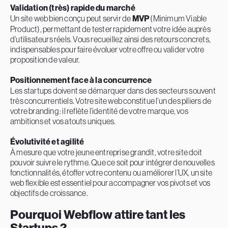
Validation (très) rapide du marché
Un site web bien conçu peut servir de
MVP
(Minimum Viable
Product), permettant de tester rapidement votre idée auprès
d’utilisateurs réels. Vous recueillez ainsi des retours concrets,
indispensables pour faire évoluer votre offre ou valider votre
proposition de valeur.
Positionnement face à la concurrence
Les startups doivent se démarquer dans des secteurs souvent
très concurrentiels. Votre site web constitue l’un des piliers de
votre branding : il reflète l’identité de votre marque, vos
ambitions et vos atouts uniques.
Évolutivité et agilité
À mesure que votre jeune entreprise grandit, votre site doit
pouvoir suivre le rythme. Que ce soit pour intégrer de nouvelles
fonctionnalités, étoffer votre contenu ou améliorer l’UX, un site
web flexible est essentiel pour accompagner vos pivots et vos
objectifs de croissance.
Pourquoi Webflow attire tant les