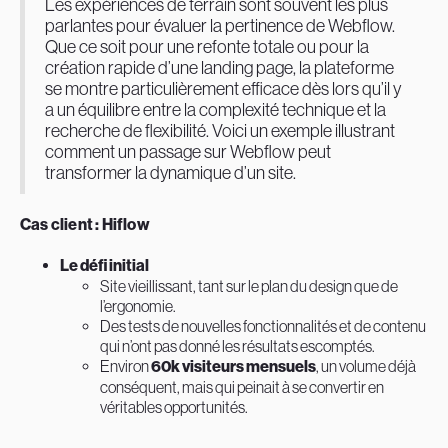
Les expériences de terrain sont souvent les plus
parlantes pour évaluer la pertinence de Webflow.
Que ce soit pour une refonte totale ou pour la
création rapide d’une landing page, la plateforme
se montre particulièrement efficace dès lors qu’il y
a un équilibre entre la complexité technique et la
recherche de flexibilité. Voici un exemple illustrant
comment un passage sur Webflow peut
transformer la dynamique d’un site.
Cas client : Hiflow
Le défi initial
Site vieillissant, tant sur le plan du design que de
l’ergonomie.
Des tests de nouvelles fonctionnalités et de contenu
qui n’ont pas donné les résultats escomptés.
Environ
60k visiteurs mensuels
, un volume déjà
conséquent, mais qui peinait à se convertir en
véritables opportunités.