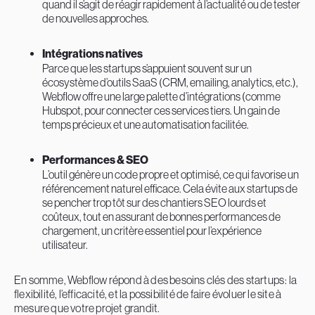
quand il s’agit de réagir rapidement à l’actualité ou de tester
de nouvelles approches.
Intégrations natives
Parce que les startups s’appuient souvent sur un
écosystème d’outils SaaS (CRM, emailing, analytics, etc.),
Webflow offre une large palette d’intégrations (comme
Hubspot, pour connecter ces services tiers. Un gain de
temps précieux et une automatisation facilitée.
Performances & SEO
L’outil génère un code propre et optimisé, ce qui favorise un
référencement naturel efficace. Cela évite aux startups de
se pencher trop tôt sur des chantiers SEO lourds et
coûteux, tout en assurant de bonnes performances de
chargement, un critère essentiel pour l’expérience
utilisateur.
En somme, Webflow répond à des besoins clés des startups : la
flexibilité, l’efficacité, et la possibilité de faire évoluer le site à
mesure que votre projet grandit.