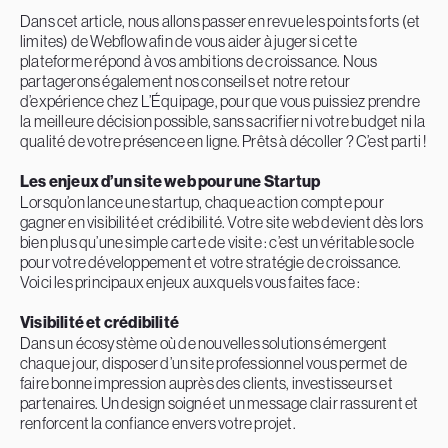
Dans cet article, nous allons passer en revue les points forts (et
limites) de Webflow afin de vous aider à juger si cette
plateforme répond à vos ambitions de croissance. Nous
partagerons également nos conseils et notre retour
d’expérience chez L’Équipage, pour que vous puissiez prendre
la meilleure décision possible, sans sacrifier ni votre budget ni la
qualité de votre présence en ligne. Prêts à décoller ? C’est parti !
Les enjeux d’un site web pour une Startup
Lorsqu’on lance une startup, chaque action compte pour
gagner en visibilité et crédibilité. Votre site web devient dès lors
bien plus qu’une simple carte de visite : c’est un véritable socle
pour votre développement et votre stratégie de croissance.
Voici les principaux enjeux auxquels vous faites face :
Visibilité et crédibilité
Dans un écosystème où de nouvelles solutions émergent
chaque jour, disposer d’un site professionnel vous permet de
faire bonne impression auprès des clients, investisseurs et
partenaires. Un design soigné et un message clair rassurent et
renforcent la confiance envers votre projet.