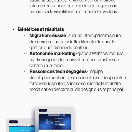
interne, réorganisation de certaines pages pour
maximiser la visibilité et la rétention des visiteurs.
Bénéfices et résultats
Migration réussie
: aucune interruption majeure
du service, et un gain de fluidité notable dans la
gestion quotidienne du contenu.
Autonomie marketing
: grâce à Webflow, l’équipe
marketing peut dorénavant publier et ajuster son
contenu à la volée.
Ressources tech dégagées
: l’équipe
développement / infra se concentre sur des projets à
forte valeur ajoutée, sans se soucier de la moindre
modification de texte ou de design du site principal.