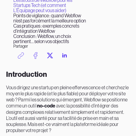
Les atouts de Webflow pour les
Startups Tech (et comment
L’Équipage peut vous aider)
Points de vigilance : quand Webflow
n’est pas forcément la meilleure option
Cas pratiques : exemples concrets
d’intégration Webflow
Conclusion : Webflow, un choix
pertinent… selon vos objectifs
Partager
Introduction
Vous dirigez une startup en pleine effervescence et cherchez le
moyen le plus rapide (et le plus fiable) pour déployer votre site
web ? Parmi les solutions qui émergent, Webflow se positionne
comme un outil
no-code
avec la possibilité d’intégrer des
designs complexes relativement simplement et rapidement.
L’outil est aussi vanté pour sa facilité de prise en main et sa
souplesse. Mais est-ce vraiment la plateforme idéale pour
propulser votre projet ?