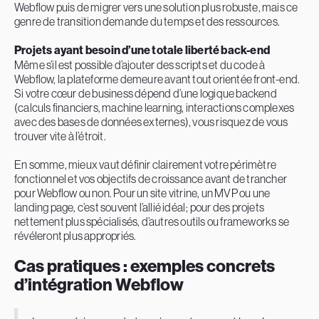
Webflow puis de migrer vers une solution plus robuste, mais ce
genre de transition demande du temps et des ressources.
Projets ayant besoin d’une totale liberté back-end
Même s’il est possible d’ajouter des scripts et du code à
Webflow, la plateforme demeure avant tout orientée front-end.
Si votre cœur de business dépend d’une logique backend
(calculs financiers, machine learning, interactions complexes
avec des bases de données externes), vous risquez de vous
trouver vite à l’étroit.
En somme, mieux vaut définir clairement votre périmètre
fonctionnel et vos objectifs de croissance avant de trancher
pour Webflow ou non. Pour un site vitrine, un MVP ou une
landing page, c’est souvent l’allié idéal ; pour des projets
nettement plus spécialisés, d’autres outils ou frameworks se
révéleront plus appropriés.
Cas pratiques : exemples concrets
d’intégration Webflow