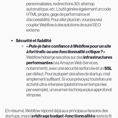
personnalisées, redirections 301, sitemap
automatique, etc. L’outil génère également un code
HTML propre, gage de performance et
d’accessibilité. Pour aller plus loin, vous pouvez
coupler Webflow à des solutions de suivi SEO
externe
Sécurité et fiabilité
« Puis-je faire confiance à Webflow pour un site
à fort trafic ou une fonctionnalité critique ? »
Webflow héberge ses sites sur des
infrastructures
performantes
(via Amazon Web Services,
notamment), avec une sécurité renforcée et un
SSL
par défaut. Pour la plupart des sites de startup, c’est
amplement suffisant. Si vous prévoyez toutefois une
activité ultra-intensive (plateforme en temps réel,
par exemple), un examen technique plus approfondi
s’impose
En résumé, Webflow répond déjà aux principaux besoins des
startups, mais l’
arbitrage budget-fonctionnalités
reste le fil