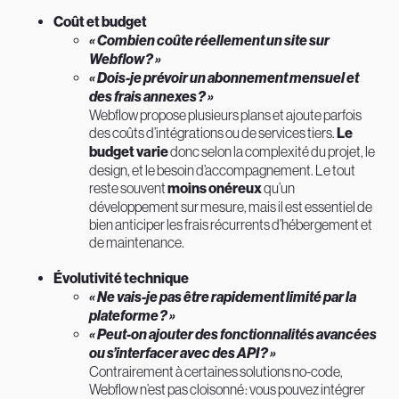
Coût et budget
« Combien coûte réellement un site sur
Webflow ? »
« Dois-je prévoir un abonnement mensuel et
des frais annexes ? »
Webflow propose plusieurs plans et ajoute parfois
des coûts d’intégrations ou de services tiers.
Le
budget varie
donc selon la complexité du projet, le
design, et le besoin d’accompagnement. Le tout
reste souvent
moins onéreux
qu’un
développement sur mesure, mais il est essentiel de
bien anticiper les frais récurrents d’hébergement et
de maintenance.
Évolutivité technique
« Ne vais-je pas être rapidement limité par la
plateforme ? »
« Peut-on ajouter des fonctionnalités avancées
ou s’interfacer avec des API ? »
Contrairement à certaines solutions no-code,
Webflow n’est pas cloisonné : vous pouvez intégrer