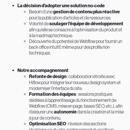
La décision d’adopter une solution no-code
Besoin d’une
gestion de contenu plus réactive
pour la publication d’articles et de ressources.
Volonté de
soulager l’équipe de développement
afin qu’elle se consacre à l’optimisation du produit et
à la roadmap technique.
Découverte du potentiel de Webflow pour fournir un
back office intuitif, même pour des profils non
techniques.
Notre accompagnement
Refonte de design
: collaboration étroite avec
Hiflow pour intégrer leur nouveau design system et
moderniser l’interface du site.
Formation des équipes
: sessions pratiques
dédiées à l’apprentissage du fonctionnement de
Webflow (CMS, mise en page, bases SEO, etc.), afin
d’assurer une
autonomie
dans la création et la mise
à jour de contenu.
Optimisation SEO
: révision des sections
stratégiques du site, renforcement du maillage