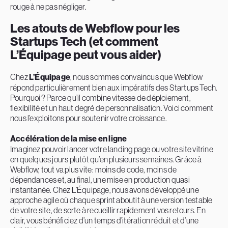
rouge à ne pas négliger.
Les atouts de Webflow pour les
Startups Tech (et comment
L’Équipage peut vous aider)
Chez
L’Équipage
, nous sommes convaincus que Webflow
répond particulièrement bien aux impératifs des Startups Tech.
Pourquoi ? Parce qu’il combine vitesse de déploiement,
flexibilité et un haut degré de personnalisation. Voici comment
nous l’exploitons pour soutenir votre croissance.
Accélération de la mise en ligne
Imaginez pouvoir lancer votre landing page ou votre site vitrine
en quelques jours plutôt qu’en plusieurs semaines. Grâce à
Webflow, tout va plus vite : moins de code, moins de
dépendances et, au final, une mise en production quasi
instantanée. Chez L’Équipage, nous avons développé une
approche agile où chaque sprint aboutit à une version testable
de votre site, de sorte à recueillir rapidement vos retours. En
clair, vous bénéficiez d’un temps d’itération réduit et d’une