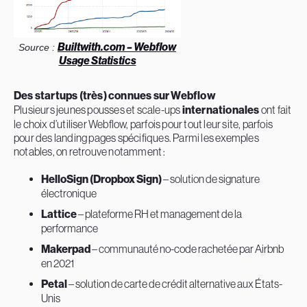
Builtwith.com – Webflow
Source :
Usage Statistics
Des startups (très) connues sur Webflow
Plusieurs jeunes pousses et scale-ups
internationales
ont fait
le choix d’utiliser Webflow, parfois pour tout leur site, parfois
pour des landing pages spécifiques. Parmi les exemples
notables, on retrouve notamment :
HelloSign (Dropbox Sign)
– solution de signature
électronique
Lattice
– plateforme RH et management de la
performance
Makerpad
– communauté no-code rachetée par Airbnb
en 2021
Petal
– solution de carte de crédit alternative aux États-
Unis