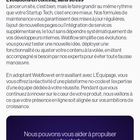
Lancer un site, c’est bien, mais le faire grandir au même rythme
que votre Startup Tech, c’est encore mieux. Nos formules de
maintenance vous garantissent des mises à jour régulières,
l’ajout de nouvelles pages ou l’intégration de services
supplémentaires, le tout sans dépendre systématiquement de
vos développeurs internes. Webflow simplifie ces évolutions :
vous pouvez tester une nouvelle idée, déployer une
fonctionnalité ou ajuster votre contenu à la volée, en étant
accompagné si besoin par nos experts pour éviter toute fausse
manœuvre.
En adoptant Webflow et en travaillant avec L’Équipage, vous
vous offrez la réactivité d’une plateforme no-code et l’expertise
d’une équipe dédiée à votre réussite. Pendant que vous
continuez à innover sur le cœur de votre produit, nous veillons à
ce que votre présence en ligne soit alignée sur vos ambitions de
croissance.
Nous pouvons vous aider à propulser