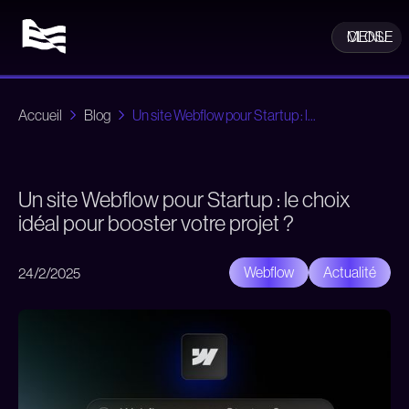
CLOSE
MENU
Accueil
Blog
Un site Webflow pour Startup : l...
Un site Webflow pour Startup : le choix
idéal pour booster votre projet ?
Webflow
Actualité
24/2/2025