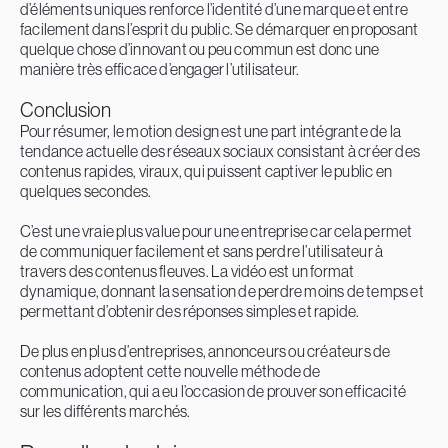
d’éléments uniques renforce l’identité d’une marque et entre
facilement dans l’esprit du public. Se démarquer en proposant
quelque chose d’innovant ou peu commun est donc une
manière très efficace d’engager l’utilisateur.
Conclusion
Pour résumer, le motion design est une part intégrante de la
tendance actuelle des réseaux sociaux consistant à créer des
contenus rapides, viraux, qui puissent captiver le public en
quelques secondes.
C’est une vraie plus value pour une entreprise car cela permet
de communiquer facilement et sans perdre l’utilisateur à
travers des contenus fleuves. La vidéo est un format
dynamique, donnant la sensation de perdre moins de temps et
permettant d’obtenir des réponses simples et rapide.
De plus en plus d’entreprises, annonceurs ou créateurs de
contenus adoptent cette nouvelle méthode de
communication, qui a eu l’occasion de prouver son efficacité
sur les différents marchés.