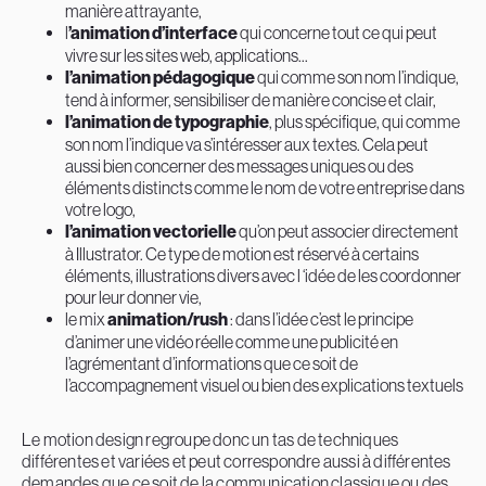
manière attrayante,
l
’animation d’interface
qui concerne tout ce qui peut
vivre sur les sites web, applications...
l’animation pédagogique
qui comme son nom l’indique,
tend à informer, sensibiliser de manière concise et clair,
l’animation de typographie
, plus spécifique, qui comme
son nom l’indique va s’intéresser aux textes. Cela peut
aussi bien concerner des messages uniques ou des
éléments distincts comme le nom de votre entreprise dans
votre logo,
l’animation vectorielle
qu’on peut associer directement
à Illustrator. Ce type de motion est réservé à certains
éléments, illustrations divers avec l ‘idée de les coordonner
pour leur donner vie,
le mix
animation/rush
: dans l’idée c’est le principe
d’animer une vidéo réelle comme une publicité en
l’agrémentant d’informations que ce soit de
l’accompagnement visuel ou bien des explications textuels
Le motion design regroupe donc un tas de techniques
différentes et variées et peut correspondre aussi à différentes
demandes que ce soit de la communication classique ou des