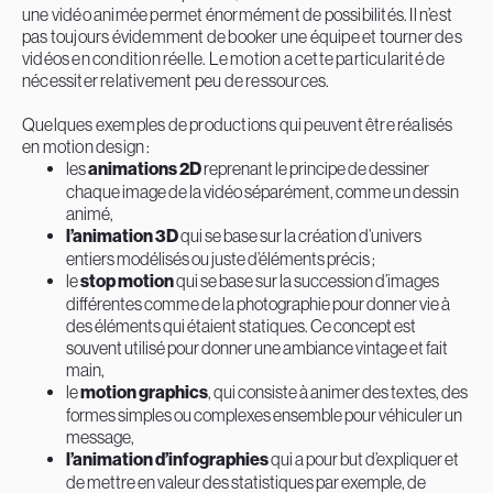
une vidéo animée permet énormément de possibilités. Il n’est
pas toujours évidemment de booker une équipe et tourner des
vidéos en condition réelle. Le motion a cette particularité de
nécessiter relativement peu de ressources.
Quelques exemples de productions qui peuvent être réalisés
en motion design :
les
animations 2D
reprenant le principe de dessiner
chaque image de la vidéo séparément, comme un dessin
animé,
l’animation 3D
qui se base sur la création d’univers
entiers modélisés ou juste d’éléments précis ;
le
stop motion
qui se base sur la succession d’images
différentes comme de la photographie pour donner vie à
des éléments qui étaient statiques. Ce concept est
souvent utilisé pour donner une ambiance vintage et fait
main,
le
motion graphics
, qui consiste à animer des textes, des
formes simples ou complexes ensemble pour véhiculer un
message,
l’animation d’infographies
qui a pour but d’expliquer et
de mettre en valeur des statistiques par exemple, de