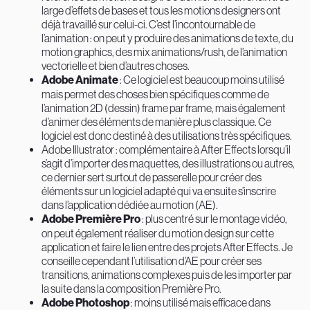
large d’effets de bases et tous les motions designers ont
déjà travaillé sur celui-ci. C’est l’incontournable de
l’animation : on peut y produire des animations de texte, du
motion graphics, des mix animations/rush, de l’animation
vectorielle et bien d’autres choses.
Adobe Animate
: Ce logiciel est beaucoup moins utilisé
mais permet des choses bien spécifiques comme de
l’animation 2D (dessin) frame par frame, mais également
d’animer des éléments de manière plus classique. Ce
logiciel est donc destiné à des utilisations très spécifiques.
Adobe Illustrator : complémentaire à After Effects lorsqu’il
s’agit d’importer des maquettes, des illustrations ou autres,
ce dernier sert surtout de passerelle pour créer des
éléments sur un logiciel adapté qui va ensuite s’inscrire
dans l’application dédiée au motion (AE).
Adobe Première Pro
: plus centré sur le montage vidéo,
on peut également réaliser du motion design sur cette
application et faire le lien entre des projets After Effects. Je
conseille cependant l’utilisation d’AE pour créer ses
transitions, animations complexes puis de les importer par
la suite dans la composition Première Pro.
Adobe Photoshop
: moins utilisé mais efficace dans