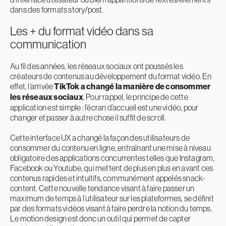
dans des formats story/post.
Les + du format vidéo dans sa
communication
Au fil des années, les réseaux sociaux ont poussés les
créateurs de contenus au développement du format vidéo. En
effet, l’arrivée
TikTok a changé la manière de consommer
les réseaux sociaux
. Pour rappel, le principe de cette
application est simple : l’écran d’accueil est une vidéo, pour
changer et passer à autre chose il suffit de scroll.
Cette interface UX a changé la façon des utilisateurs de
consommer du contenu en ligne, entraînant une mise à niveau
obligatoire des applications concurrentes telles que Instagram,
Facebook ou Youtube, qui mettent de plus en plus en avant ces
contenus rapides et intuitifs, communément appelés snack-
content. Cette nouvelle tendance visant à faire passer un
maximum de temps à l’utilisateur sur les plateformes, se définit
par des formats vidéos visant à faire perdre la notion du temps.
Le motion design est donc un outil qui permet de capter