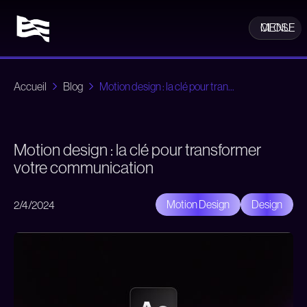
CLOSE
MENU
Accueil
Blog
Motion design : la clé pour tran...
Motion design : la clé pour transformer
votre communication
Motion Design
Design
2/4/2024