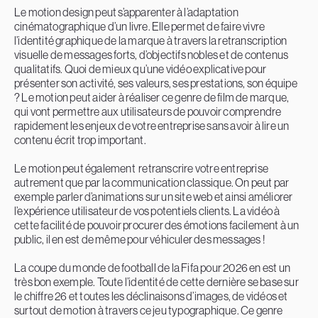
Le motion design peut s’apparenter à l’adaptation
cinématographique d’un livre. Elle permet de faire vivre
l’identité graphique de la marque à travers la retranscription
visuelle de messages forts, d’objectifs nobles et de contenus
qualitatifs. Quoi de mieux qu’une vidéo explicative pour
présenter son activité, ses valeurs, ses prestations, son équipe
? Le motion peut aider à réaliser ce genre de film de marque,
qui vont permettre aux utilisateurs de pouvoir comprendre
rapidement les enjeux de votre entreprise sans avoir à lire un
contenu écrit trop important.
Le motion peut également retranscrire votre entreprise
autrement que par la communication classique. On peut par
exemple parler d’animations sur un site web et ainsi améliorer
l’expérience utilisateur de vos potentiels clients. La vidéo à
cette facilité de pouvoir procurer des émotions facilement à un
public, il en est de même pour véhiculer des messages !
La coupe du monde de football de la Fifa pour 2026 en est un
très bon exemple. Toute l’identité de cette dernière se base sur
le chiffre 26 et toutes les déclinaisons d’images, de vidéos et
surtout de motion à travers ce jeu typographique. Ce genre