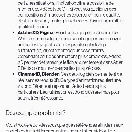
certaines situations, Photoshop offre la possibilité de
monter des vidéos type GIF, si vous voulez aligner des
compositions d’images et les exporter en bonne qualité,
c’est l’un des moyens les plus efficaces d’avoir une meilleur
qualité de rendu.
Adobe XD, Figma
: Pour tout ce qui peut concerner le
Web design, ces deux logiciels sont équipés pour pouvoir
animer les maquettes de pages internet (design
d’interaction) directement depuis ces derniers.
Cependant pour des animations plus complexes, Adobe
XD permet de transcrire le fichier directement dans After
Effects pour animer des parties plus précises.
Cinema4D, Blender
: Ces deux logiciels permettent de
réaliser des rendus 3D. Ce type d’animation requiert une
vision différente et répondent à des besoins plus
particuliers. Leur utilisation est donc plus rare mais pour
autant très intéressante.
Des exemples probants ?
Vous trouverez ci-dessous quelques références afin de mieux
appréhender la différence entre une captation vidéo et de