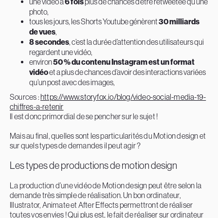
une vidéo a
6 fois
plus de chances d’être retweetée qu’une
photo,
tous les jours, les Shorts Youtube génèrent
30 milliards
de vues
,
8 secondes
, c’est la durée d’attention des utilisateurs qui
regardent une vidéo,
environ
50 % du contenu Instagram est un format
vidéo
et a plus de chances d’avoir des interactions variées
qu’un post avec des images,
Sources :
https://www.storyfox.io/blog/video-social-media-19-
chiffres-a-retenir
Il est donc primordial de se pencher sur le sujet !
Mais au final, quelles sont les particularités du Motion design et
sur quels types de demandes il peut agir ?
Les types de productions de motion design
La production d’une vidéo de Motion design peut être selon la
demande très simple de réalisation. Un bon ordinateur,
Illustrator, Animate et After Effects permettront de réaliser
toutes vos envies ! Qui plus est, le fait de réaliser sur ordinateur