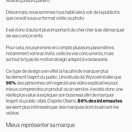
vidéos qui leurs parlent.
Désormais, nous sommes tous habitués à voir de la publicité
que ce soit sous un format vidéo ou photo.
Il est donc d’autant plus important de chercher à se démarquer
de ses concurrents.
Pour cela, nous prenons en compte plusieurs paramètres,
notamment votre activité, celle de vos concurrents, mais
surtout le type de motion design adapté à vos besoins.
Ce type de design a en effet la faculté de marquer plus
facilement l’esprit du public. Une étude de Wyzowl révèle que
95%
des personnes ont regardé une vidéo explicative pour
mieux comprendre un produit ou un service. il existe donc une
réelle plus value à expliquer son business afin de marquer
l’esprit du public ciblé. D’après Oberlo,
86% des internautes
seraient plus intéressés par des marques dont ils aiment les
vidéos.
Mieux représenter sa marque