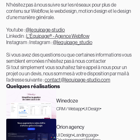
N’hésitez pas à nous suivre sur les réseaux pour plus de
contenu sur Webflow, le webdesign, motion design et le design
d’une manière générale.
Youtube :
@lequipage-studio
Linkedin :
L'Équipage® - Agence Webflow
Instagram : Instagram :
@lequipage_studio
Si vous avez des questions ou que certaines informations vous
semblent erronées n’hésitez pas à nous contacter
Si tout simplement vous souhaitez faire appel à nous pour un
projet ou un devis, nous sommes à votre disposition par mail à
l’adresse suivante :
contact@lequipage-studio.com
Quelques réalisations
Winedoze
CRM / Webapp
UI Design
Orion agency
UI Design
Landing page