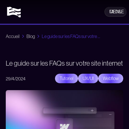
CLOSE
MENU
Accueil
Blog
Le guide sur les FAQs sur votre ...
Le guide sur les FAQs sur votre site internet
Tutoriel
UX/UI
Webflow
29/4/2024